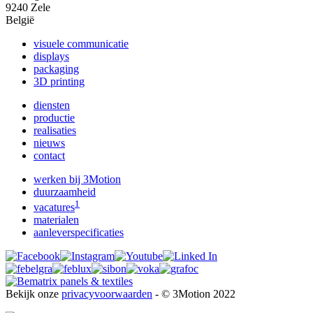
9240 Zele
België
visuele communicatie
displays
packaging
3D printing
diensten
productie
realisaties
nieuws
contact
werken bij 3Motion
duurzaamheid
1
vacatures
materialen
aanleverspecificaties
Bekijk onze
privacyvoorwaarden
- © 3Motion 2022