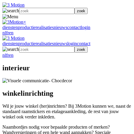
zoek
×
diensten
productie
realisaties
nieuws
contact
login
nl
fr
en
diensten
productie
realisaties
nieuws
login
contact
zoek
nl
fr
en
interieur
winkelinrichting
Wil je jouw winkel (her)inrichten? Bij 3Motion kunnen we, naast de
standaard raamstickers en etalageaankleding, de rest van jouw
winkel ook verder inkleden.
Naambordjes nodig voor bepaalde producten of merken?
Wandversieringen of een hele wand aanpakken? Speciale